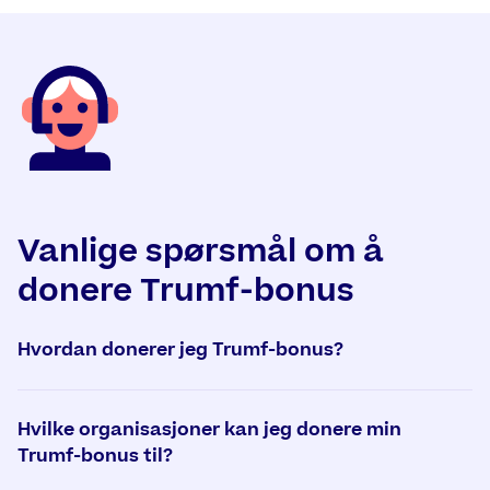
Vanlige spørsmål om å
donere Trumf-bonus
Hvordan donerer jeg Trumf-bonus?
Hvilke organisasjoner kan jeg donere min
Trumf-bonus til?