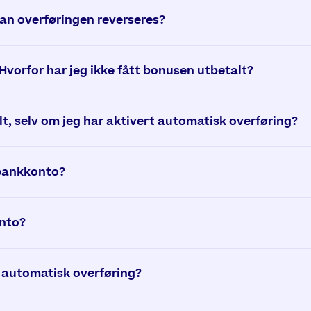
kan overføringen reverseres?
Hvorfor har jeg ikke fått bonusen utbetalt?
t, selv om jeg har aktivert automatisk overføring?
 bankkonto?
onto?
d automatisk overføring?