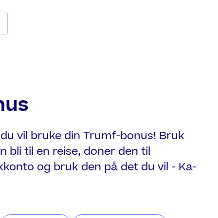
nus
u vil bruke din Trumf-bonus! Bruk
bli til en reise, doner den til
nkkonto og bruk den på det du vil - Ka-