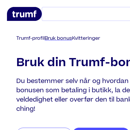
Hopp til hovedinnhold
Trumf-profil
Bruk bonus
Kvitteringer
Bruk din Trumf-bo
Du bestemmer selv når og hvordan d
bonusen som betaling i butikk, la den 
veldedighet eller overfør den til ba
ching!