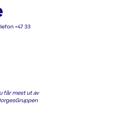
e
elefon +47 33
Du får mest ut av
r NorgesGruppen