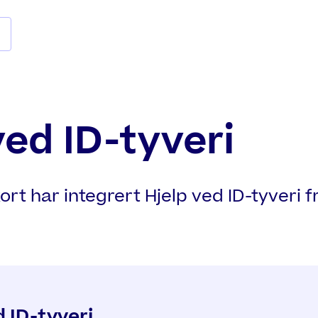
ved ID-tyveri
ort har integrert Hjelp ved ID-tyveri f
d ID-tyveri