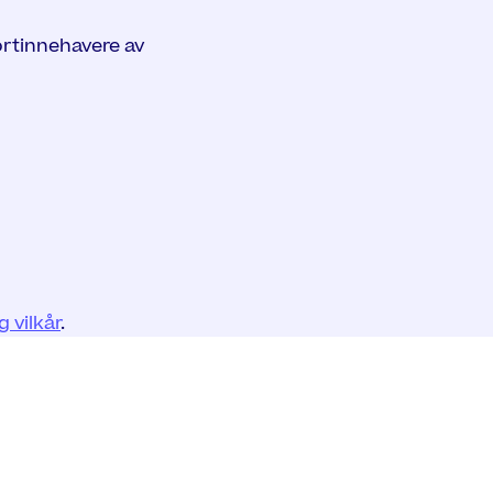
ortinnehavere av
 vilkår
.