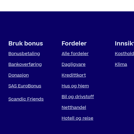
Bruk bonus
Fordeler
Innsik
Bonusbetaling
Alle fordeler
Kosthol
Bankoverføring
Dagligvare
Klima
Donasjon
Kredittkort
SAS EuroBonus
Hus og hjem
Bil og drivstoff
Scandic Friends
Netthandel
Hotell og reise