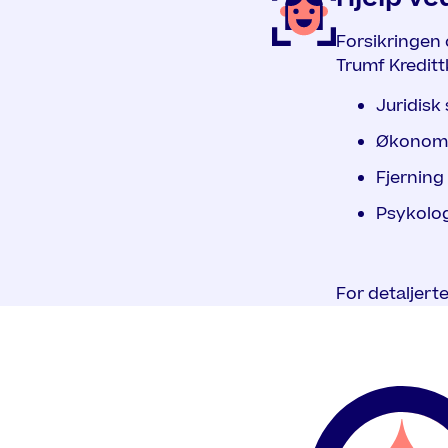
Forsikringen 
Trumf Kreditt
Juridisk
Økonomi
Fjerning
Psykolog
For detaljert