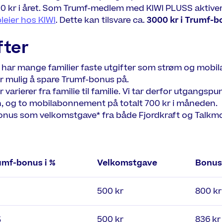
00 kr i året. Som Trumf-medlem med KIWI PLUSS aktive
leier hos KIWI
. Dette kan tilsvare ca.
3000 kr i Trumf-b
fter
arer har mange familier faste utgifter som strøm og mo
er mulig å spare Trumf-bonus på.
arierer fra familie til familie. Vi tar derfor utgangspu
, og to mobilabonnement på totalt 700 kr i måneden.
onus som velkomstgave* fra både Fjordkraft og Talkm
umf-bonus i %
Velkomstgave
Bonus 
500 kr
800 kr
%
500 kr
836 kr