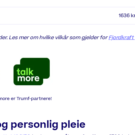
1636 k
er. Les mer om hvilke vilkår som gjelder for
Fjordkraft
more er Trumf-partnere!
og personlig pleie