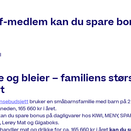
-medlem kan du spare bo
l
e og bleier – familiens stør
t
ansebudsjett
bruker en småbarnsfamilie med barn på 2 o
neden, 165 660 kr i året.
 du spare bonus på dagligvarer hos KIWI, MENY, SPAR,
 Lerøy Mat og Gigaboks.
handler mat og drikke for ca. 165 660 kr i året
kan du s