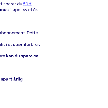
rt sparer du
50 %
onus
i løpet av et år.
bilabonnement. Dette
nkt i et strømforbruk
ore
kan du spare ca.
spart årlig