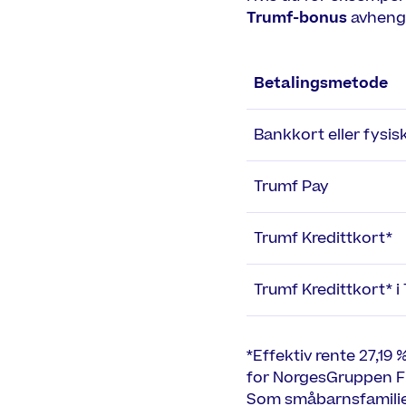
Trumf-bonus
avhengi
Betalingsmetode
Bankkort eller fysisk
Trumf Pay
Trumf Kredittkort*
Trumf Kredittkort* i
*Effektiv rente 27,19 
for NorgesGruppen Fi
Som småbarnsfamilie b