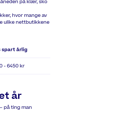
måneden på klær, sko
kker, hvor mange av
e ulike nettbutikkene
 spart årlig
10 - 6450 kr
et år
– på ting man