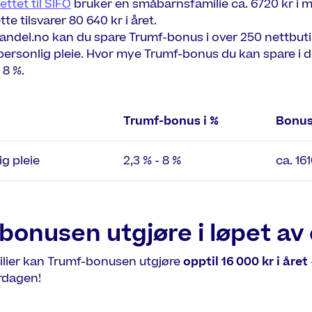
ttet til SIFO
bruker en småbarnsfamilie ca. 6720 kr i 
te tilsvarer 80 640 kr i året.
del.no kan du spare Trumf-bonus i over 250 nettbuti
personlig pleie. Hvor mye Trumf-bonus du kan spare i d
 8 %.
Trumf-bonus i %
Bonus
ig pleie
2,3 % - 8 %
ca. 16
bonusen utgjøre i løpet av 
lier kan Trumf-bonusen utgjøre
opptil 16 000 kr i året
erdagen!