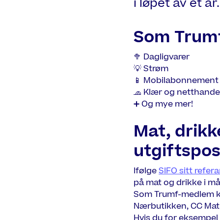
i løpet av et år.
Som Trumf
🥦 Dagligvarer
💡 Strøm
📱 Mobilabonnement
🧢 Klær og netthande
➕ Og mye mer!
Mat, drikk
utgiftspos
Ifølge
SIFO sitt refer
på mat og drikke i må
Som Trumf-medlem kan
Nærbutikken, CC Mat,
Hvis du for eksempel 