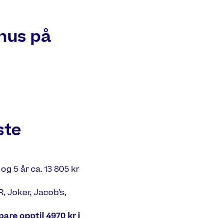
nus på
ste
g 5 år ca. 13 805 kr
 Joker, Jacob’s,
pare opptil 4970 kr i