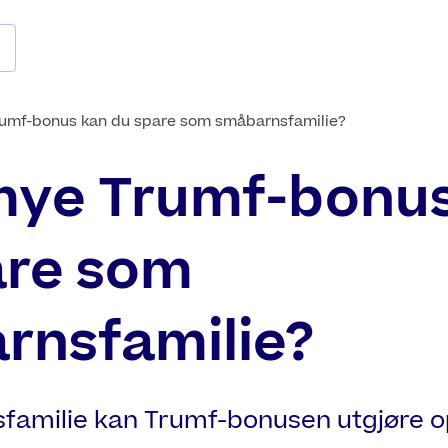
umf-bonus kan du spare som småbarnsfamilie?
mye Trumf-bonu
are som
rnsfamilie?
amilie kan Trumf-bonusen utgjøre op