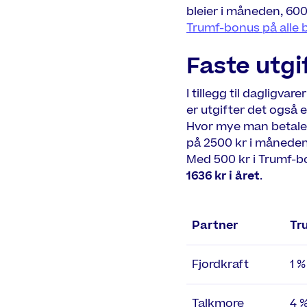
bleier i måneden, 60
Trumf-bonus på alle b
Faste utgi
I tillegg til dagligv
er utgifter det også 
Hvor mye man betaler v
på 2500 kr i måneden
Med 500 kr i Trumf-b
1636 kr i året
.
Partner
Tr
Fjordkraft
1 %
Talkmore
4 