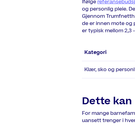
Ifølge
referansebudsje
og personlig pleie. Det
Gjennom Trumfnetthan
de er innen mote og 
er typisk mellom 2,3 -
Kategori
Klær, sko og personl
Dette kan 
For mange barnefami
uansett trenger i hv