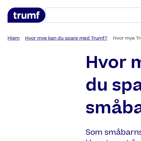
Hopp til hovedinnhold
Hjem
Hvor mye kan du spare med Trumf?
Hvor mye Tr
Hvor 
du sp
småba
Som småbarnsf