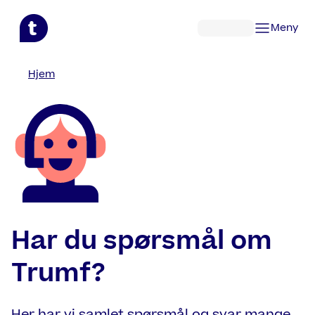
Hopp til hovedinnhold
Meny
Hjem
Har du spørsmål om
Trumf?
Her har vi samlet spørsmål og svar mange